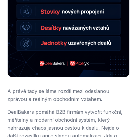
A právě tady se láme rozdíl mezi odeslanou
zprávou a reálným obchodním vztahem.
DealBakers pomáhá B2B firmám vytvořit funkční,
měřitelný a moderní obchodní systém, který
nahrazuje chaos jasnou cestou k dealu. Nejde o
další rozesílku ani o slepou automatizaci. Jde o