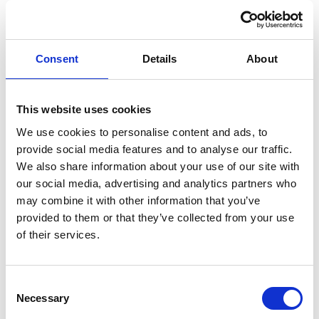
To je přesně situace, kterou DealBakers řeší u B2B
firem se silným produktem, ale bez
predikovatelného obchodu. Cílem je dostat obchod
Consent
Details
About
do správných firem, ke správným lidem, ve správný
čas a se správným kontextem. Víc aktivity nestačí —
je potřeba lepší obchodní systém.
This website uses cookies
We use cookies to personalise content and ads, to
provide social media features and to analyse our traffic.
Co znamená moderní B2B
We also share information about your use of our site with
akvizice v praxi
our social media, advertising and analytics partners who
may combine it with other information that you’ve
Moderní B2B akvizice nezačíná zprávou. Začíná
provided to them or that they’ve collected from your use
tím, že si firma správně nastaví:
of their services.
ICP a segmentaci trhu
—
kdo je opravdu
relevantní a kde je nejvyšší pravděpodobnost
Consent
vzniku pří ležitosti.
Necessary
Selection