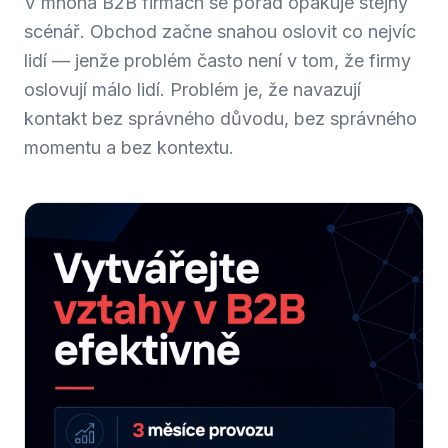
V mnoha B2B firmách se pořád opakuje stejný
scénář. Obchod začne snahou oslovit co nejvíc
lidí — jenže problém často není v tom, že firmy
oslovují málo lidí. Problém je, že navazují
kontakt bez správného důvodu, bez správného
momentu a bez kontextu.