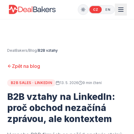
CZ
EN
DealBakers
/
Blog
/
B2B vztahy
Zpět na blog
B2B SALES · LINKEDIN
13. 5. 2026
9 min
čtení
B2B vztahy na LinkedIn:
proč obchod nezačíná
zprávou, ale kontextem